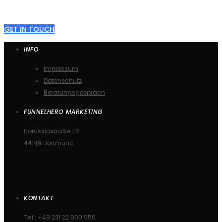
GET IN TOUCH
INFO
Impressum
Datenschutz
Beratungsgespräch
FUNNELHERO MARKETING
Borussiastraße 112
44149 Dortmund
KONTAKT
Tel.
: +49 231 22 900 950