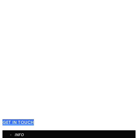
TOGE
Erhalten Sie eine kostenlose
Potentialanalyse
GET IN TOUCH
INFO