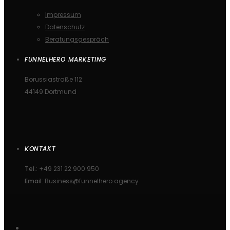
Impressum
Datenschutz
Beratungsgespräch
FUNNELHERO MARKETING
Borussiastraße 112
44149 Dortmund
KONTAKT
Tel.
: +49 231 22 900 950
Email
: Business@funnelhero.agency