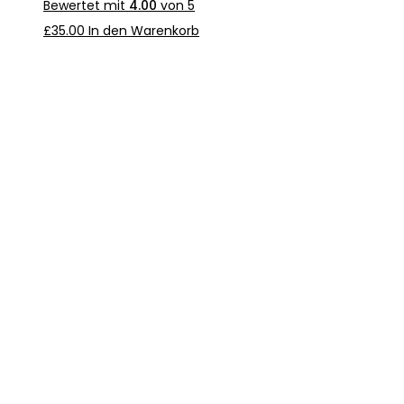
Bewertet mit
4.00
von 5
£
35.00
In den Warenkorb
LET’S
WOR