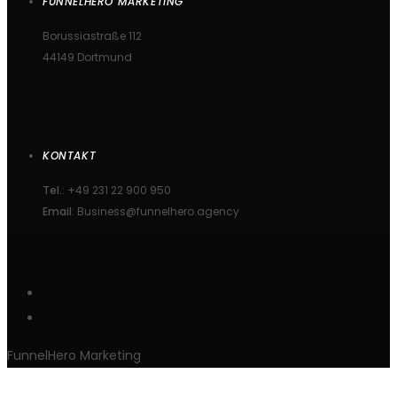
FUNNELHERO MARKETING
Borussiastraße 112
44149 Dortmund
KONTAKT
Tel.
: +49 231 22 900 950
Email
: Business@funnelhero.agency
FunnelHero Marketing