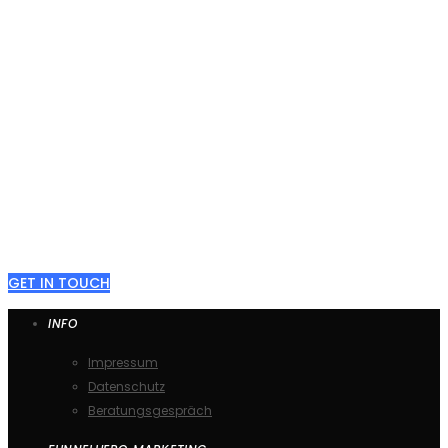
TOGE
Erhalten Sie eine kostenlose
Potentialanalyse
GET IN TOUCH
INFO
Impressum
Datenschutz
Beratungsgespräch